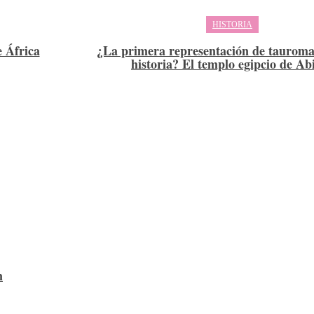
HISTORIA
e África
¿La primera representación de tauroma
historia? El templo egipcio de Ab
n