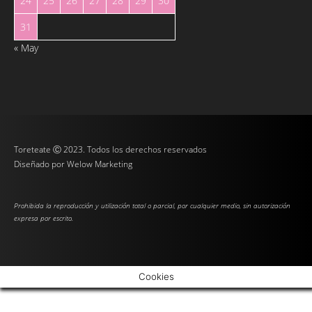
24
25
26
27
28
29
30
31
« May
Toreteate Ⓒ 2023. Todos los derechos reservados
Diseñado por
Welow Marketing
Prohibida la reproducción y utilización total o parcial, por cualquier medio, sin autorización
expresa por escrito.
Cookies