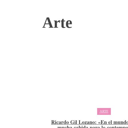
Arte
ARTE
Ricardo Gil Lozano: «En el mundo
mucha cabida para lo contempo