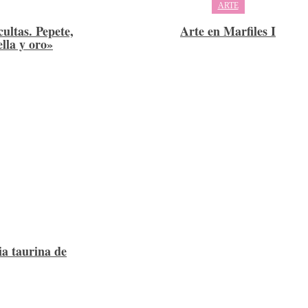
ARTE
ultas. Pepete,
Arte en Marfiles I
ella y oro»
ria taurina de