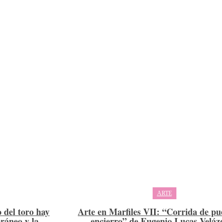
ARTE
 del toro hay
Arte en Marfiles VII: “Corrida de pu
ráneo y la
encierro” de Eugenio Lucas Veláz