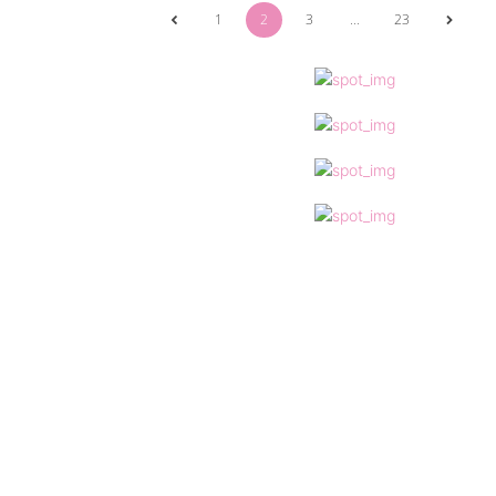
1
2
3
...
23