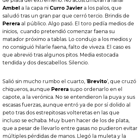
de plata del extremeño. No acostumbran a fallar
Ambel
a la capa ni
Curro Javier
a los palos, que
saludó tras un gran par que cerró tercio. Brindis de
Perera
al público. Algo pasó. El toro pedía medios de
inicios, cuando pretendió comenzar faena su
matador próximo a tablas. Lo condujo a los medios y
no consiguió hilarle faena, falto de viveza. El caso es
que abrevió tras algunos pitos. Media estocada
tendida y dos descabellos. Silencio.
Salió sin mucho rumbo el cuarto, ‘
Brevito
‘, que cruzó
chiqueros, aunque
Perera
supo ordenarlo en el
capote, a la verónica. No se entendieron la puya y sus
escasas fuerzas, aunque entró ya de por sí dolido al
peto tras dos estrepitosas volteretas en las que
incluso se echaba. Muy buen hacer de los de plata,
que a pesar de llevarlo entre gasas no pudieron evitar
múltiples pérdidas de manos. Llegó la muleta y la