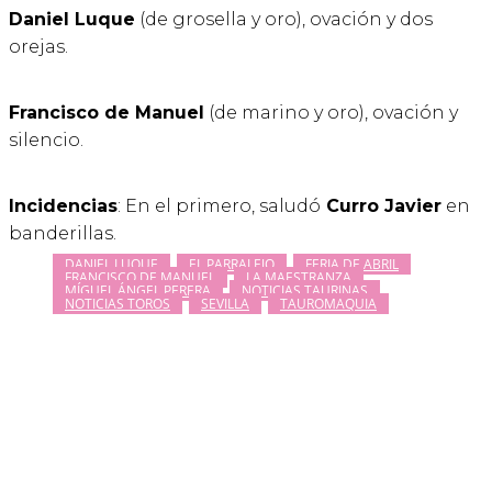
Daniel Luque
(de grosella y oro), ovación y dos
orejas.
Francisco de Manuel
(de marino y oro), ovación y
silencio.
Incidencias
: En el primero, saludó
Curro Javier
en
banderillas.
DANIEL LUQUE
EL PARRALEJO
FERIA DE ABRIL
FRANCISCO DE MANUEL
LA MAESTRANZA
MÍGUEL ÁNGEL PERERA
NOTICIAS TAURINAS
NOTICIAS TOROS
SEVILLA
TAUROMAQUIA