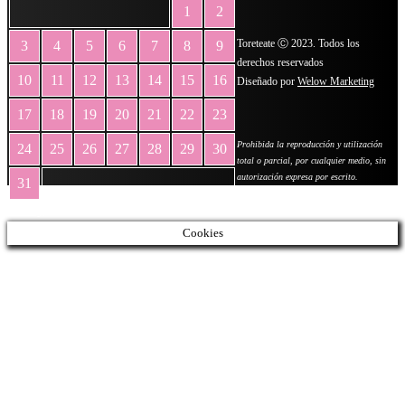
1
2
Toreteate Ⓒ 2023. Todos los
3
4
5
6
7
8
9
derechos reservados
10
11
12
13
14
15
16
Diseñado por
Welow Marketing
17
18
19
20
21
22
23
Prohibida la reproducción y utilización
24
25
26
27
28
29
30
total o parcial, por cualquier medio, sin
autorización expresa por escrito.
31
« May
Cookies