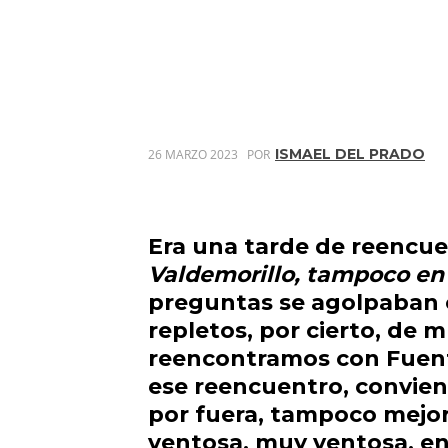
ISMAEL DEL PRADO
26 MARZO 2023
POR
Era una tarde de reencue
Valdemorillo
, tampoco e
preguntas se agolpaban e
repletos, por cierto, de 
reencontramos con
Fuen
ese reencuentro, conviene
por fuera, tampoco mejor
ventosa,
muy ventosa
, e