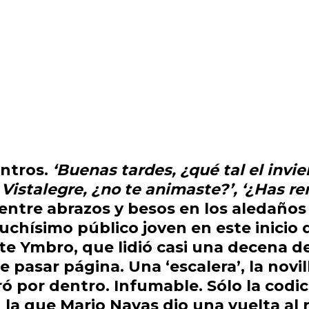
ntros.
‘Buenas tardes, ¿qué tal el invie
n
Vistalegre
, ¿no te animaste?’, ‘¿Has r
ntre abrazos y besos en los aledaños
muchísimo público joven en este inici
te Ymbro,
que lidió casi una decena d
 pasar página. Una ‘escalera’, la nov
ó por dentro. Infumable. Sólo la codic
n la que
Mario Navas
dio una
vuelta al