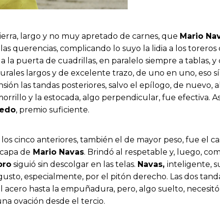
tierra, largo y no muy apretado de carnes, que
Mario Na
as querencias, complicando lo suyo la lidia a los toreros 
o a la puerta de cuadrillas, en paralelo siempre a tablas, y
turales largos y de excelente trazo, de uno en uno, eso s
ión las tandas posteriores, salvo el epílogo, de nuevo, a
rrillo y la estocada, algo perpendicular, fue efectiva. A
uedo
, premio suficiente.
 cinco anteriores, también el de mayor peso, fue el cas
e capa de
Mario Navas
. Brindó al respetable y, luego, 
bro
siguió sin descolgar en las telas.
Navas,
inteligente, 
usto, especialmente, por el pitón derecho. Las dos tandas 
el acero hasta la empuñadura, pero, algo suelto, necesitó
na ovación desde el tercio.