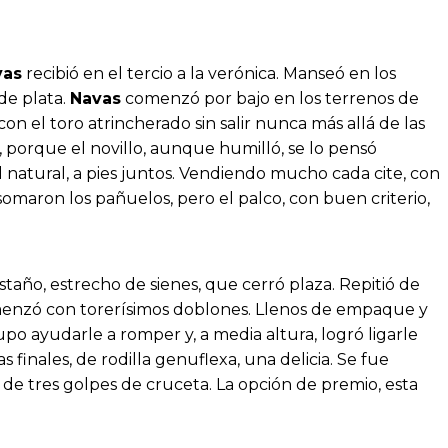
vas
recibió en el tercio a la verónica. Manseó en los
de plata.
Navas
comenzó por bajo en los terrenos de
 con el toro atrincherado sin salir nunca más allá de las
í, porque el novillo, aunque humilló, se lo pensó
l natural, a pies juntos. Vendiendo mucho cada cite, con
somaron los pañuelos, pero el palco, con buen criterio,
taño, estrecho de sienes, que cerró plaza. Repitió de
comenzó con torerísimos doblones. Llenos de empaque y
supo ayudarle a romper y, a media altura, logró ligarle
finales, de rodilla genuflexa, una delicia. Se fue
 de tres golpes de cruceta. La opción de premio, esta