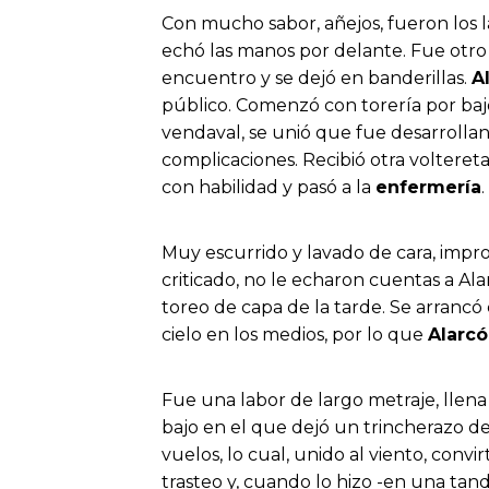
Con mucho sabor, añejos, fueron los l
echó las manos por delante. Fue otro 
encuentro y se dejó en banderillas.
A
público. Comenzó con torería por baj
vendaval, se unió que fue desarrollan
complicaciones. Recibió otra voltereta 
con habilidad y pasó a la
enfermería
.
Muy escurrido y lavado de cara, impro
criticado, no le echaron cuentas a Al
toreo de capa de la tarde. Se arrancó c
cielo en los medios, por lo que
Alarc
Fue una labor de largo metraje, llen
bajo en el que dejó un trincherazo de 
vuelos, lo cual, unido al viento, conv
trasteo y, cuando lo hizo -en una ta