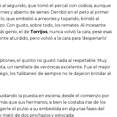
ó al segundo, que tomó el percal con codicia, aunque
nes y abierto de sienes. Derribó en el peto al primer
llo, que embistió a arreones y topando, brindó al
. Con gusto, sobre todo, los remates. Al incesante
ás genio, el de
Torrijos
, nunca volvió la cara, pese esas
ente aturdido, pero volvió a la cara para ‘despenarlo’
 pitones, el quinto no gustó nada al respetable. Muy
ta, un ramillete de verónicas excelente. Fue el mejor
ego, los ‘talibanes’ de siempre no le dejaron brindar al
cuidando la puesta en escena, desde el comienzo por
más que sus hermanos, si bien le costaba irse de los
cogerle el pulso a su embestida en algunas fases del
o mató de dos pinchazos y estocada.