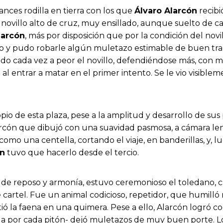
ances rodilla en tierra con los que
Álvaro Alarcón
recibi
novillo alto de cruz, muy ensillado, aunque suelto de car
larcón
, más por disposición que por la condición del novi
o y pudo robarle algún muletazo estimable de buen trazo
do cada vez a peor el novillo, defendiéndose más, con m
al entrar a matar en el primer intento. Se le vio visiblem
pio de esta plaza, pese a la amplitud y desarrollo de sus
arcón que dibujó con una suavidad pasmosa, a cámara len
omo una centella, cortando el viaje, en banderillas, y, lu
ón
tuvo que hacerlo desde el tercio.
a de reposo y armonía, estuvo ceremonioso el toledano, 
cartel. Fue un animal codicioso, repetidor, que humilló 
irtió la faena en una quimera. Pese a ello, Alarcón logró 
nda por cada pitón- dejó muletazos de muy buen porte. L