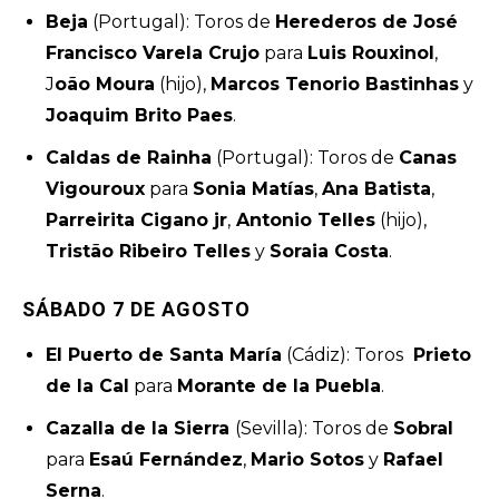
Beja
(Portugal): Toros de
Herederos de José
Francisco Varela Crujo
para
Luis Rouxinol
,
J
oão Moura
(hijo),
Marcos Tenorio Bastinhas
y
Joaquim Brito Paes
.
Caldas de Rainha
(Portugal): Toros de
Canas
Vigouroux
para
Sonia Matías
,
Ana Batista
,
Parreirita Cigano jr
,
Antonio Telles
(hijo),
Tristão Ribeiro Telles
y
Soraia Costa
.
SÁBADO 7 DE AGOSTO
El Puerto de Santa María
(Cádiz): Toros
Prieto
de la Cal
para
Morante de la Puebla
.
Cazalla de la Sierra
(Sevilla): Toros de
Sobral
para
Esaú Fernández
,
Mario Sotos
y
Rafael
Serna
.