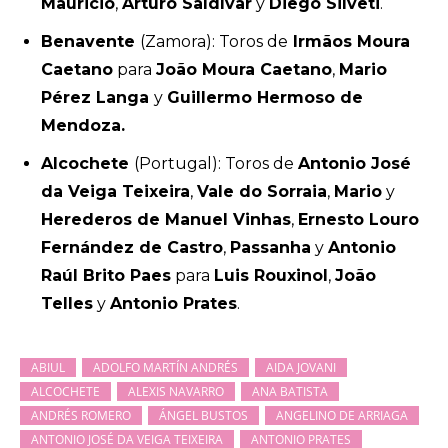
Mauricio
,
Arturo Saldívar
y
Diego Silveti
.
Benavente
(Zamora): Toros de
Irmãos Moura
Caetano
para
João Moura Caetano
,
Mario
Pérez Langa
y
Guillermo Hermoso de
Mendoza.
Alcochete
(Portugal): Toros de
Antonio José
da Veiga Teixeira
,
Vale do Sorraia
,
Mario
y
Herederos de Manuel Vinhas
,
Ernesto Louro
Fernández de Castro
,
Passanha
y
Antonio
Raúl Brito Paes
para
Luis Rouxinol
,
João
Telles
y
Antonio Prates
.
ABIUL
ADOLFO MARTÍN ANDRÉS
AIDA JOVANI
ALCOCHETE
ALEXIS NAVARRO
ANA BATISTA
ANDRÉS ROMERO
ÁNGEL BUSTOS
ANGELINO DE ARRIAGA
ANTONIO JOSÉ DA VEIGA TEIXEIRA
ANTONIO PRATES