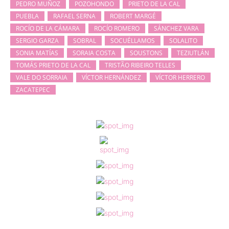
PEDRO MUÑOZ
POZOHONDO
PRIETO DE LA CAL
PUEBLA
RAFAEL SERNA
ROBERT MARGÉ
ROCÍO DE LA CÁMARA
ROCÍO ROMERO
SÁNCHEZ VARA
SERGIO GARZA
SOBRAL
SOCUÉLLAMOS
SOLALITO
SONIA MATÍAS
SORAIA COSTA
SOUSTONS
TEZIUTLÁN
TOMÁS PRIETO DE LA CAL
TRISTÃO RIBEIRO TELLES
VALE DO SORRAIA
VÍCTOR HERNÁNDEZ
VÍCTOR HERRERO
ZACATEPEC