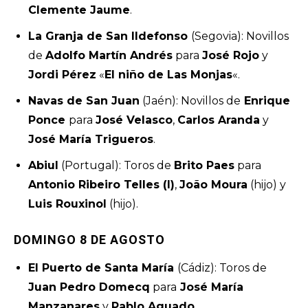
Clemente Jaume
.
La Granja de San Ildefonso
(Segovia): Novillos
de
Adolfo Martín Andrés
para
José Rojo
y
Jordi Pérez
«
El niño de Las Monjas
«.
Navas de San Juan
(Jaén): Novillos de
Enrique
Ponce
para
José Velasco
,
Carlos Aranda
y
José María Trigueros
.
Abiul
(Portugal): Toros de
Brito Paes
para
Antonio Ribeiro Telles (I)
,
João Moura
(hijo) y
Luis Rouxinol
(hijo).
DOMINGO 8 DE AGOSTO
El Puerto de Santa María
(Cádiz): Toros de
Juan Pedro Domecq
para
José María
Manzanares
y
Pablo Aguado
.