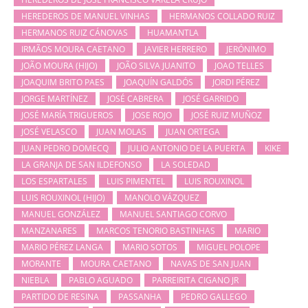
HEREDEROS DE MANUEL VINHAS
HERMANOS COLLADO RUIZ
HERMANOS RUIZ CÁNOVAS
HUAMANTLA
IRMÃOS MOURA CAETANO
JAVIER HERRERO
JERÓNIMO
JOÃO MOURA (HIJO)
JOÃO SILVA JUANITO
JOAO TELLES
JOAQUIM BRITO PAES
JOAQUÍN GALDÓS
JORDI PÉREZ
JORGE MARTÍNEZ
JOSÉ CABRERA
JOSÉ GARRIDO
JOSÉ MARÍA TRIGUEROS
JOSE ROJO
JOSÉ RUIZ MUÑOZ
JOSÉ VELASCO
JUAN MOLAS
JUAN ORTEGA
JUAN PEDRO DOMECQ
JULIO ANTONIO DE LA PUERTA
KIKE
LA GRANJA DE SAN ILDEFONSO
LA SOLEDAD
LOS ESPARTALES
LUIS PIMENTEL
LUIS ROUXINOL
LUIS ROUXINOL (HIJO)
MANOLO VÁZQUEZ
MANUEL GONZÁLEZ
MANUEL SANTIAGO CORVO
MANZANARES
MARCOS TENORIO BASTINHAS
MARIO
MARIO PÉREZ LANGA
MARIO SOTOS
MIGUEL POLOPE
MORANTE
MOURA CAETANO
NAVAS DE SAN JUAN
NIEBLA
PABLO AGUADO
PARREIRITA CIGANO JR
PARTIDO DE RESINA
PASSANHA
PEDRO GALLEGO