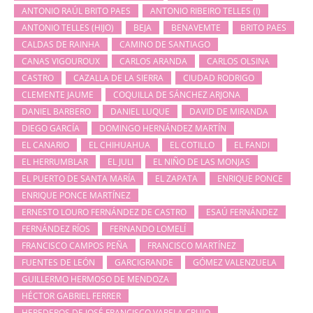
ANTONIO RAÚL BRITO PAES
ANTONIO RIBEIRO TELLES (I)
ANTONIO TELLES (HIJO)
BEJA
BENAVEMTE
BRITO PAES
CALDAS DE RAINHA
CAMINO DE SANTIAGO
CANAS VIGOUROUX
CARLOS ARANDA
CARLOS OLSINA
CASTRO
CAZALLA DE LA SIERRA
CIUDAD RODRIGO
CLEMENTE JAUME
COQUILLA DE SÁNCHEZ ARJONA
DANIEL BARBERO
DANIEL LUQUE
DAVID DE MIRANDA
DIEGO GARCÍA
DOMINGO HERNÁNDEZ MARTÍN
EL CANARIO
EL CHIHUAHUA
EL COTILLO
EL FANDI
EL HERRUMBLAR
EL JULI
EL NIÑO DE LAS MONJAS
EL PUERTO DE SANTA MARÍA
EL ZAPATA
ENRIQUE PONCE
ENRIQUE PONCE MARTÍNEZ
ERNESTO LOURO FERNÁNDEZ DE CASTRO
ESAÚ FERNÁNDEZ
FERNÁNDEZ RÍOS
FERNANDO LOMELÍ
FRANCISCO CAMPOS PEÑA
FRANCISCO MARTÍNEZ
FUENTES DE LEÓN
GARCIGRANDE
GÓMEZ VALENZUELA
GUILLERMO HERMOSO DE MENDOZA
HÉCTOR GABRIEL FERRER
HEREDEROS DE JOSÉ FRANCISCO VARELA CRUJO