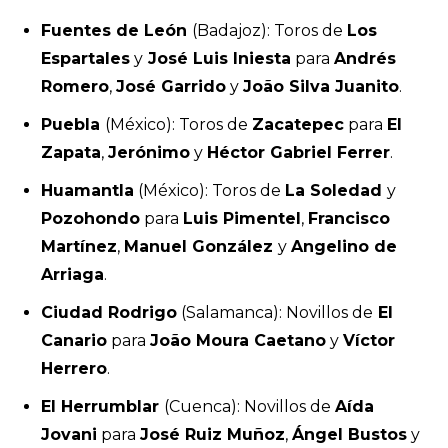
Fuentes de León
(Badajoz): Toros de
Los
Espartales
y
José Luis Iniesta
para
Andrés
Romero
,
José Garrido
y
João Silva Juanito
.
Puebla
(México): Toros de
Zacatepec
para
El
Zapata
,
Jerónimo
y
Héctor Gabriel Ferrer
.
Huamantla
(México): Toros de
La Soledad
y
Pozohondo
para
Luis Pimentel
,
Francisco
Martínez
,
Manuel González
y
Angelino de
Arriaga
.
Ciudad Rodrigo
(Salamanca): Novillos de
El
Canario
para
João Moura Caetano
y
Víctor
Herrero
.
El Herrumblar
(Cuenca): Novillos de
Aída
Jovani
para
José Ruiz Muñoz
,
Ángel Bustos
y