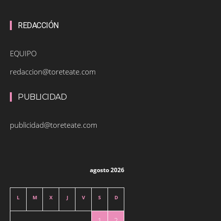
REDACCIÓN
EQUIPO
redaccion@toreteate.com
PUBLICIDAD
publicidad@toreteate.com
agosto 2026
L
M
X
J
V
S
D
1
2