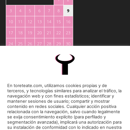
3
4
5
6
7
8
9
10
11
12
13
14
15
16
17
18
19
20
21
22
23
24
25
26
27
28
29
30
31
« May
En toreteate.com, utilizamos cookies propias y de
terceros, y tecnologías similares para analizar el tráfico, la
navegación web y con fines estadísticos; identificar y
mantener sesiones de usuario; compartir y mostrar
Toreteate Ⓒ 2023. Todos los derechos reservados
contenido en redes sociales. Cualquier acción positiva
relacionada con la navegación, salvo cuando legalmente
Diseñado por
Welow Marketing
se exija consentimiento explícito (para perfilado y
segmentación avanzada), implicará una autorización para
su instalación de conformidad con lo indicado en nuestra
Prohibida la reproducción y utilización total o parcial, por cualquier medio, sin autorización