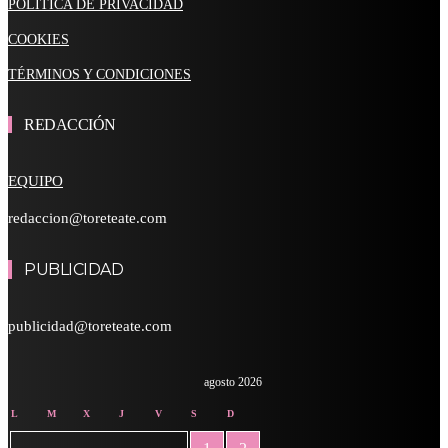
POLÍTICA DE PRIVACIDAD
COOKIES
TÉRMINOS Y CONDICIONES
REDACCIÓN
EQUIPO
redaccion@toreteate.com
PUBLICIDAD
publicidad@toreteate.com
agosto 2026
L
M
X
J
V
S
D