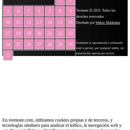
1
2
Toreteate Ⓒ 2023. Todos los
3
4
5
6
7
8
9
derechos reservados
10
11
12
13
14
15
16
Diseñado por
Welow Marketing
17
18
19
20
21
22
23
Prohibida la reproducción y utilización
24
25
26
27
28
29
30
total o parcial, por cualquier medio, sin
autorización expresa por escrito.
31
« May
En toreteate.com, utilizamos cookies propias y de terceros, y
tecnologías similares para analizar el tráfico, la navegación web y