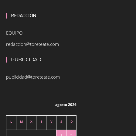
REDACCIÓN
EQUIPO
redaccion@toreteate.com
PUBLICIDAD
publicidad@toreteate.com
agosto 2026
L
M
X
J
V
S
D
1
2