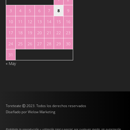
3
4
5
6
7
8
9
10
11
12
13
14
15
16
17
18
19
20
21
22
23
24
25
26
27
28
29
30
31
« May
Toreteate Ⓒ 2023. Todos los derechos reservados
Diseñado por
Welow Marketing
Prohibida la reproducción y utilización total o parcial, por cualquier medio, sin autorización