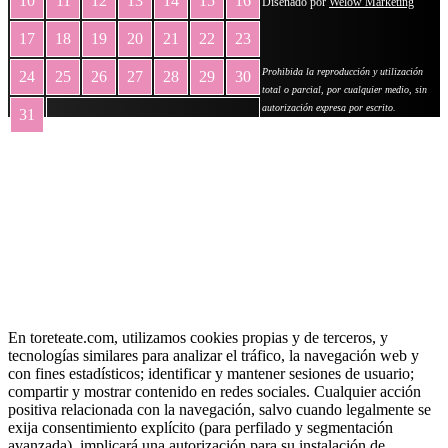
10
11
12
13
14
15
16
Diseñado por
Welow Marketing
17
18
19
20
21
22
23
Prohibida la reproducción y utilización
24
25
26
27
28
29
30
total o parcial, por cualquier medio, sin
autorización expresa por escrito.
31
« May
En toreteate.com, utilizamos cookies propias y de terceros, y
tecnologías similares para analizar el tráfico, la navegación web y
con fines estadísticos; identificar y mantener sesiones de usuario;
compartir y mostrar contenido en redes sociales. Cualquier acción
positiva relacionada con la navegación, salvo cuando legalmente se
exija consentimiento explícito (para perfilado y segmentación
avanzada), implicará una autorización para su instalación de