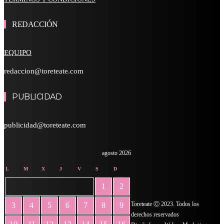
REDACCIÓN
EQUIPO
redaccion@toreteate.com
PUBLICIDAD
publicidad@toreteate.com
agosto 2026
L
M
X
J
V
S
D
1
2
Toreteate Ⓒ 2023. Todos los
3
4
5
6
7
8
9
derechos reservados