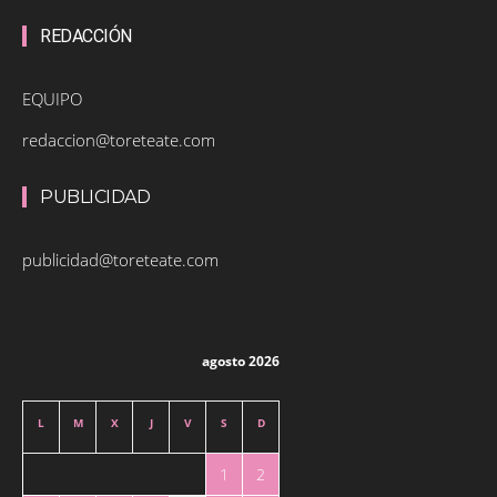
REDACCIÓN
EQUIPO
redaccion@toreteate.com
PUBLICIDAD
publicidad@toreteate.com
agosto 2026
L
M
X
J
V
S
D
1
2