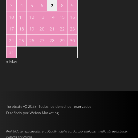
3
4
5
6
7
8
9
10
11
12
13
14
15
16
17
18
19
20
21
22
23
24
25
26
27
28
29
30
31
« May
Toreteate Ⓒ 2023. Todos los derechos reservados
Diseñado por
Welow Marketing
Prohibida la reproducción y utilización total o parcial, por cualquier medio, sin autorización
expresa por escrito.