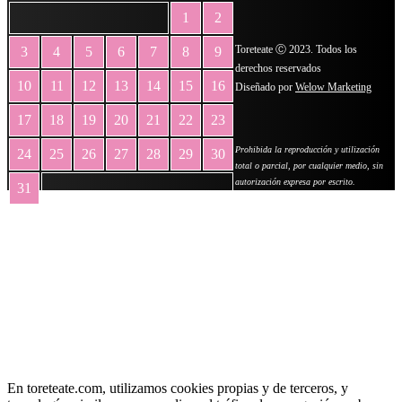
1
2
Toreteate Ⓒ 2023. Todos los
3
4
5
6
7
8
9
derechos reservados
10
11
12
13
14
15
16
Diseñado por
Welow Marketing
17
18
19
20
21
22
23
Prohibida la reproducción y utilización
24
25
26
27
28
29
30
total o parcial, por cualquier medio, sin
autorización expresa por escrito.
31
« May
En toreteate.com, utilizamos cookies propias y de terceros, y