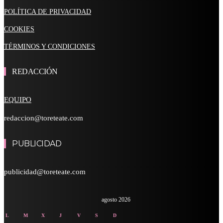
POLÍTICA DE PRIVACIDAD
COOKIES
TÉRMINOS Y CONDICIONES
REDACCIÓN
EQUIPO
redaccion@toreteate.com
PUBLICIDAD
publicidad@toreteate.com
agosto 2026
L
M
X
J
V
S
D