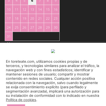
3
4
5
6
7
8
9
10
11
12
13
14
15
16
17
18
19
20
21
22
23
24
25
26
27
28
29
30
31
« May
En toreteate.com, utilizamos cookies propias y de
terceros, y tecnologías similares para analizar el tráfico, la
navegación web y con fines estadísticos; identificar y
mantener sesiones de usuario; compartir y mostrar
Toreteate Ⓒ 2023. Todos los derechos reservados
contenido en redes sociales. Cualquier acción positiva
relacionada con la navegación, salvo cuando legalmente
Diseñado por
Welow Marketing
se exija consentimiento explícito (para perfilado y
segmentación avanzada), implicará una autorización para
su instalación de conformidad con lo indicado en nuestra
Prohibida la reproducción y utilización total o parcial, por cualquier medio, sin autorización
Política de cookies
.
expresa por escrito.