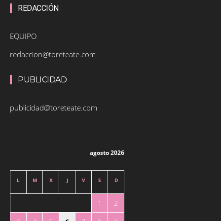
REDACCIÓN
EQUIPO
redaccion@toreteate.com
PUBLICIDAD
publicidad@toreteate.com
agosto 2026
L
M
X
J
V
S
D
1
2