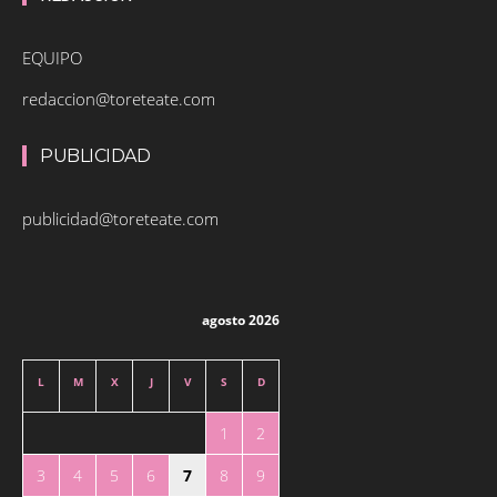
EQUIPO
redaccion@toreteate.com
PUBLICIDAD
publicidad@toreteate.com
agosto 2026
L
M
X
J
V
S
D
1
2
3
4
5
6
7
8
9