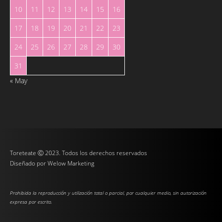
10
11
12
13
14
15
16
17
18
19
20
21
22
23
24
25
26
27
28
29
30
31
« May
Toreteate Ⓒ 2023. Todos los derechos reservados
Diseñado por
Welow Marketing
Prohibida la reproducción y utilización total o parcial, por cualquier medio, sin autorización
expresa por escrito.