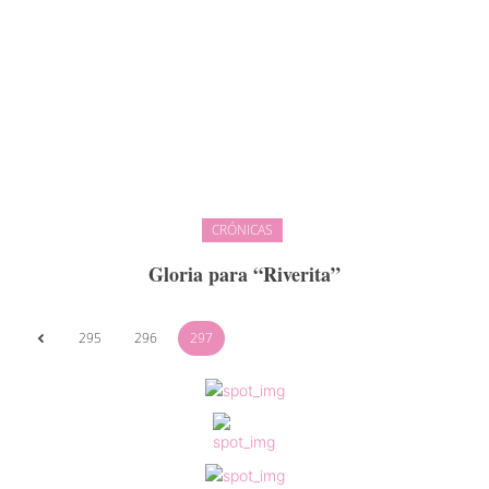
CRÓNICAS
Gloria para “Riverita”
295
296
297