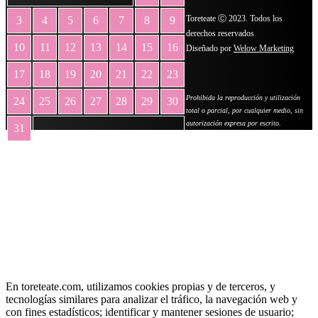
Toreteate Ⓒ 2023. Todos los
3
4
5
6
7
8
9
derechos reservados
10
11
12
13
14
15
16
Diseñado por
Welow Marketing
17
18
19
20
21
22
23
Prohibida la reproducción y utilización
24
25
26
27
28
29
30
total o parcial, por cualquier medio, sin
autorización expresa por escrito.
31
« May
En toreteate.com, utilizamos cookies propias y de terceros, y
tecnologías similares para analizar el tráfico, la navegación web y
con fines estadísticos; identificar y mantener sesiones de usuario;