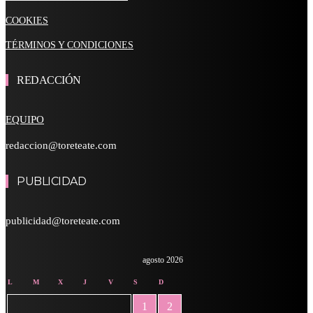
COOKIES
TÉRMINOS Y CONDICIONES
REDACCIÓN
EQUIPO
redaccion@toreteate.com
PUBLICIDAD
publicidad@toreteate.com
agosto 2026
L
M
X
J
V
S
D
1
2