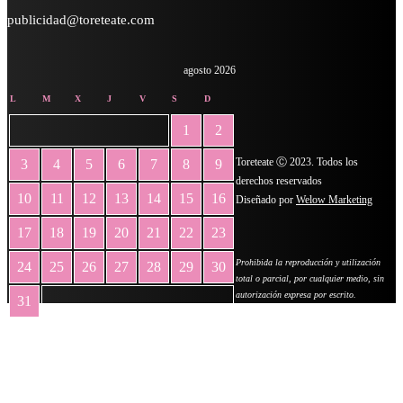
publicidad@toreteate.com
agosto 2026
L
M
X
J
V
S
D
1
2
Toreteate Ⓒ 2023. Todos los
3
4
5
6
7
8
9
derechos reservados
10
11
12
13
14
15
16
Diseñado por
Welow Marketing
17
18
19
20
21
22
23
Prohibida la reproducción y utilización
24
25
26
27
28
29
30
total o parcial, por cualquier medio, sin
autorización expresa por escrito.
31
« May