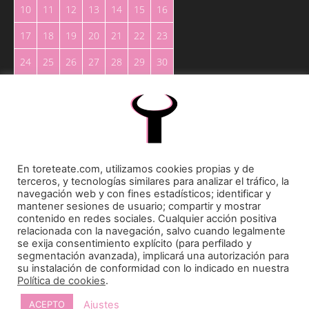
10
11
12
13
14
15
16
17
18
19
20
21
22
23
24
25
26
27
28
29
30
31
« May
En toreteate.com, utilizamos cookies propias y de
terceros, y tecnologías similares para analizar el tráfico, la
navegación web y con fines estadísticos; identificar y
mantener sesiones de usuario; compartir y mostrar
Toreteate Ⓒ 2023. Todos los derechos reservados
contenido en redes sociales. Cualquier acción positiva
Diseñado por
Welow Marketing
relacionada con la navegación, salvo cuando legalmente
se exija consentimiento explícito (para perfilado y
segmentación avanzada), implicará una autorización para
Prohibida la reproducción y utilización total o parcial, por cualquier medio, sin autorización
su instalación de conformidad con lo indicado en nuestra
expresa por escrito.
Política de cookies
.
Ajustes
ACEPTO