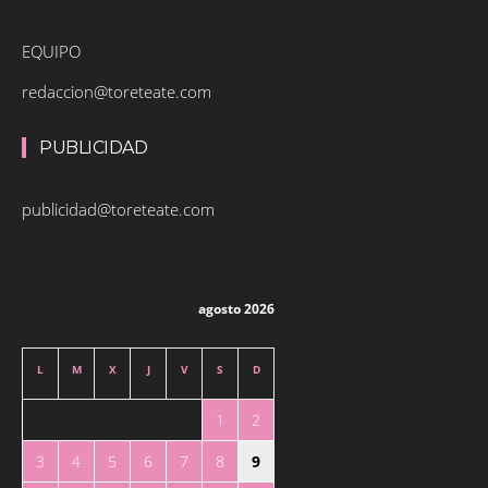
EQUIPO
redaccion@toreteate.com
PUBLICIDAD
publicidad@toreteate.com
agosto 2026
L
M
X
J
V
S
D
1
2
3
4
5
6
7
8
9