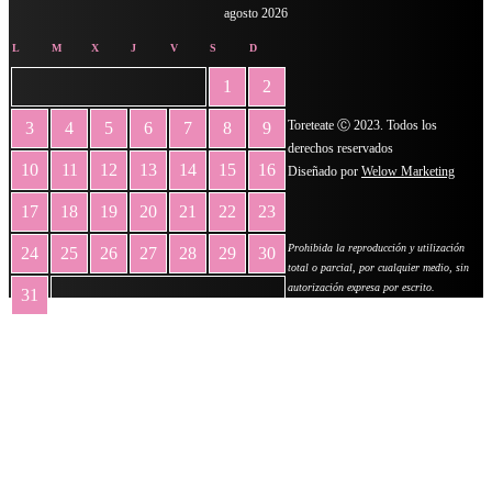
agosto 2026
L
M
X
J
V
S
D
1
2
Toreteate Ⓒ 2023. Todos los
3
4
5
6
7
8
9
derechos reservados
10
11
12
13
14
15
16
Diseñado por
Welow Marketing
17
18
19
20
21
22
23
Prohibida la reproducción y utilización
24
25
26
27
28
29
30
total o parcial, por cualquier medio, sin
autorización expresa por escrito.
31
« May