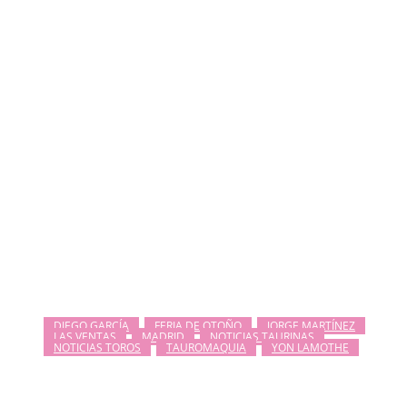
DIEGO GARCÍA
FERIA DE OTOÑO
JORGE MARTÍNEZ
LAS VENTAS
MADRID
NOTICIAS TAURINAS
NOTICIAS TOROS
TAUROMAQUIA
YON LAMOTHE