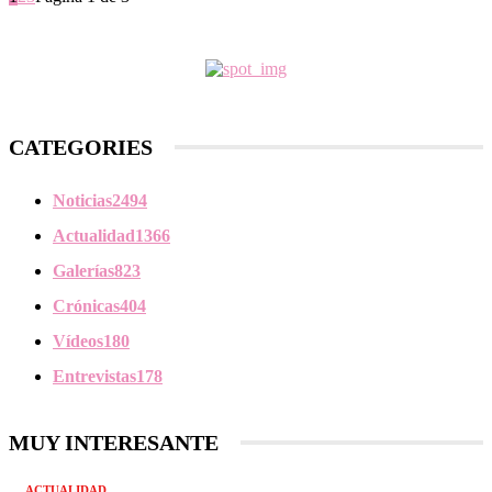
CATEGORIES
Noticias
2494
Actualidad
1366
Galerías
823
Crónicas
404
Vídeos
180
Entrevistas
178
MUY INTERESANTE
ACTUALIDAD