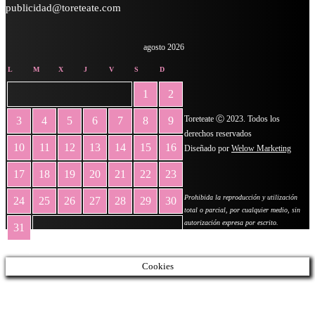
publicidad@toreteate.com
agosto 2026
L
M
X
J
V
S
D
1
2
Toreteate Ⓒ 2023. Todos los
3
4
5
6
7
8
9
derechos reservados
10
11
12
13
14
15
16
Diseñado por
Welow Marketing
17
18
19
20
21
22
23
Prohibida la reproducción y utilización
24
25
26
27
28
29
30
total o parcial, por cualquier medio, sin
autorización expresa por escrito.
31
« May
Cookies