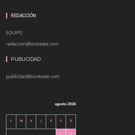
REDACCIÓN
EQUIPO
redaccion@toreteate.com
PUBLICIDAD
publicidad@toreteate.com
agosto 2026
L
M
X
J
V
S
D
1
2