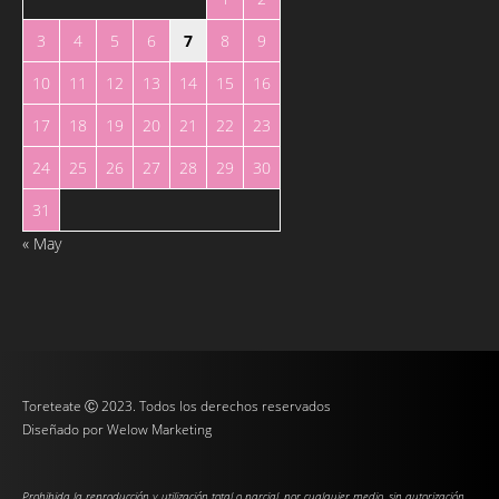
3
4
5
6
7
8
9
10
11
12
13
14
15
16
17
18
19
20
21
22
23
24
25
26
27
28
29
30
31
« May
Toreteate Ⓒ 2023. Todos los derechos reservados
Diseñado por
Welow Marketing
Prohibida la reproducción y utilización total o parcial, por cualquier medio, sin autorización