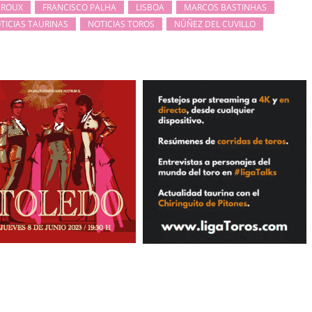
UROUX
FRANCISCO PALHA
LISBOA
MARCOS BASTINHAS
TICIAS TAURINAS
NOTICIAS TOROS
NÚÑEZ DEL CUVILLO