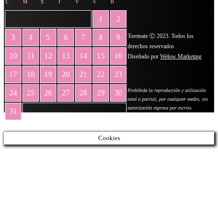
L
M
X
J
V
S
D
1
2
Toreteate Ⓒ 2023. Todos los
3
4
5
6
7
8
9
derechos reservados
10
11
12
13
14
15
16
Diseñado por
Welow Marketing
17
18
19
20
21
22
23
Prohibida la reproducción y utilización
24
25
26
27
28
29
30
total o parcial, por cualquier medio, sin
autorización expresa por escrito.
31
« May
Cookies