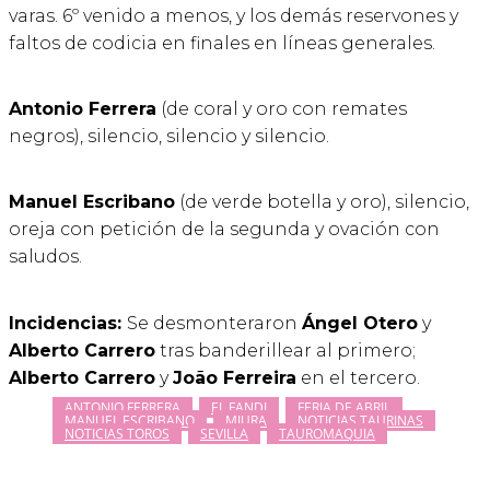
varas. 6º venido a menos, y los demás reservones y
faltos de codicia en finales en líneas generales.
Antonio Ferrera
(de coral y oro con remates
negros), silencio, silencio y silencio.
Manuel Escribano
(de verde botella y oro), silencio,
oreja con petición de la segunda y ovación con
saludos.
Incidencias:
Se desmonteraron
Ángel Otero
y
Alberto Carrero
tras banderillear al primero;
Alberto Carrero
y
João Ferreira
en el tercero.
ANTONIO FERRERA
EL FANDI
FERIA DE ABRIL
MANUEL ESCRIBANO
MIURA
NOTICIAS TAURINAS
NOTICIAS TOROS
SEVILLA
TAUROMAQUIA