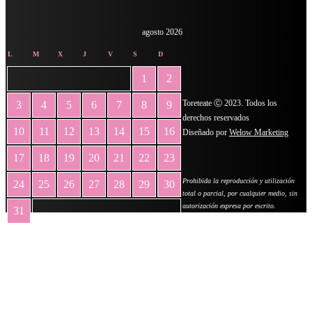
agosto 2026
L
M
X
J
V
S
D
1
2
Toreteate Ⓒ 2023. Todos los
3
4
5
6
7
8
9
derechos reservados
10
11
12
13
14
15
16
Diseñado por
Welow Marketing
17
18
19
20
21
22
23
Prohibida la reproducción y utilización
24
25
26
27
28
29
30
total o parcial, por cualquier medio, sin
autorización expresa por escrito.
31
« May