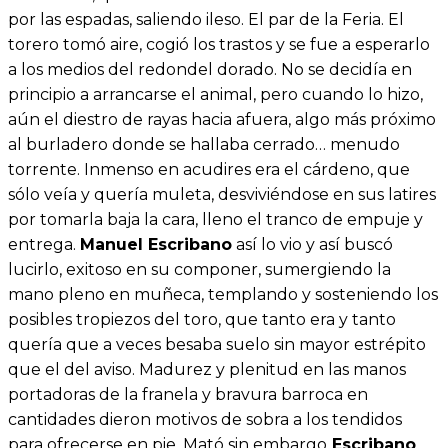
por las espadas, saliendo ileso. El par de la Feria. El
torero tomó aire, cogió los trastos y se fue a esperarlo
a los medios del redondel dorado. No se decidía en
principio a arrancarse el animal, pero cuando lo hizo,
aún el diestro de rayas hacia afuera, algo más próximo
al burladero donde se hallaba cerrado… menudo
torrente. Inmenso en acudires era el cárdeno, que
sólo veía y quería muleta, desviviéndose en sus latires
por tomarla baja la cara, lleno el tranco de empuje y
entrega.
Manuel Escribano
así lo vio y así buscó
lucirlo, exitoso en su componer, sumergiendo la
mano pleno en muñeca, templando y sosteniendo los
posibles tropiezos del toro, que tanto era y tanto
quería que a veces besaba suelo sin mayor estrépito
que el del aviso. Madurez y plenitud en las manos
portadoras de la franela y bravura barroca en
cantidades dieron motivos de sobra a los tendidos
para ofrecerse en pie. Mató sin embargo
Escribano