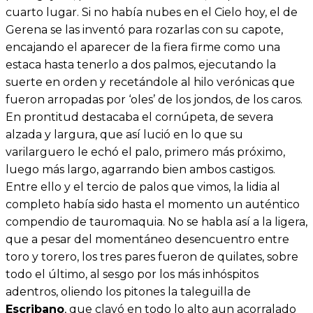
cuarto lugar. Si no había nubes en el Cielo hoy, el de
Gerena se las inventó para rozarlas con su capote,
encajando el aparecer de la fiera firme como una
estaca hasta tenerlo a dos palmos, ejecutando la
suerte en orden y recetándole al hilo verónicas que
fueron arropadas por ‘oles’ de los jondos, de los caros.
En prontitud destacaba el cornúpeta, de severa
alzada y largura, que así lució en lo que su
varilarguero le echó el palo, primero más próximo,
luego más largo, agarrando bien ambos castigos.
Entre ello y el tercio de palos que vimos, la lidia al
completo había sido hasta el momento un auténtico
compendio de tauromaquia. No se habla así a la ligera,
que a pesar del momentáneo desencuentro entre
toro y torero, los tres pares fueron de quilates, sobre
todo el último, al sesgo por los más inhóspitos
adentros, oliendo los pitones la taleguilla de
Escribano
, que clavó en todo lo alto aun acorralado