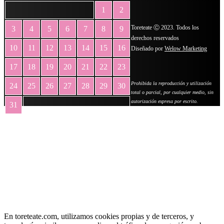
1
2
Toreteate Ⓒ 2023. Todos los
3
4
5
6
7
8
9
derechos reservados
10
11
12
13
14
15
16
Diseñado por
Welow Marketing
17
18
19
20
21
22
23
Prohibida la reproducción y utilización
24
25
26
27
28
29
30
total o parcial, por cualquier medio, sin
autorización expresa por escrito.
31
« May
En toreteate.com, utilizamos cookies propias y de terceros, y