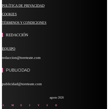
POLÍTICA DE PRIVACIDAD
COOKIES
TÉRMINOS Y CONDICIONES
REDACCIÓN
EQUIPO
redaccion@toreteate.com
PUBLICIDAD
publicidad@toreteate.com
agosto 2026
L
M
X
J
V
S
D