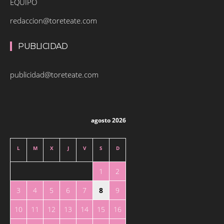
EQUIPO
redaccion@toreteate.com
PUBLICIDAD
publicidad@toreteate.com
agosto 2026
L
M
X
J
V
S
D
1
2
3
4
5
6
7
8
9
10
11
12
13
14
15
16