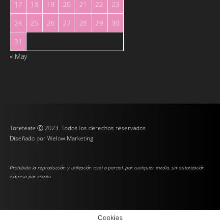
17
18
19
20
21
22
23
24
25
26
27
28
29
30
31
« May
Toreteate Ⓒ 2023. Todos los derechos reservados
Diseñado por
Welow Marketing
Prohibida la reproducción y utilización total o parcial, por cualquier medio, sin autorización
expresa por escrito.
Cookies