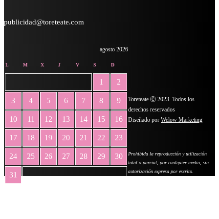
publicidad@toreteate.com
agosto 2026
L
M
X
J
V
S
D
1
2
Toreteate Ⓒ 2023. Todos los
3
4
5
6
7
8
9
derechos reservados
10
11
12
13
14
15
16
Diseñado por
Welow Marketing
17
18
19
20
21
22
23
Prohibida la reproducción y utilización
24
25
26
27
28
29
30
total o parcial, por cualquier medio, sin
autorización expresa por escrito.
31
« May