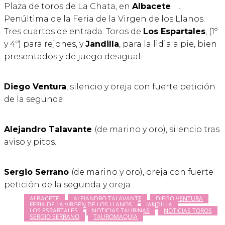
Plaza de toros de La Chata, en
Albacete
.
Penúltima de la Feria de la Virgen de los Llanos.
Tres cuartos de entrada. Toros de
Los Espartales
, (1º
y 4º) para rejones, y
Jandilla
, para la lidia a pie, bien
presentados y de juego desigual.
Diego Ventura
, silencio y oreja con fuerte petición
de la segunda.
Alejandro Talavante
(de marino y oro), silencio tras
aviso y pitos.
Sergio Serrano
(de marino y oro), oreja con fuerte
petición de la segunda y oreja.
ALBACETE
ALEJANDRO TALAVANTE
DIEGO VENTURA
FERIA DE LA VIRGEN DE LOS LLANOS
JANDILLA
LOS ESPARTALES
NOTICIAS TAURINAS
NOTICIAS TOROS
SERGIO SERRANO
TAUROMAQUIA