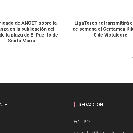
icado de ANOET sobre la
LigaToros retransmitirá e
nza en la publicación del
de semana el Certamen Ki
de la plaza de El Puerto de
0 de Vistalegre
Santa María
ATE
REDACCIÓN
EQUIPO
redaccion@toreteate.com