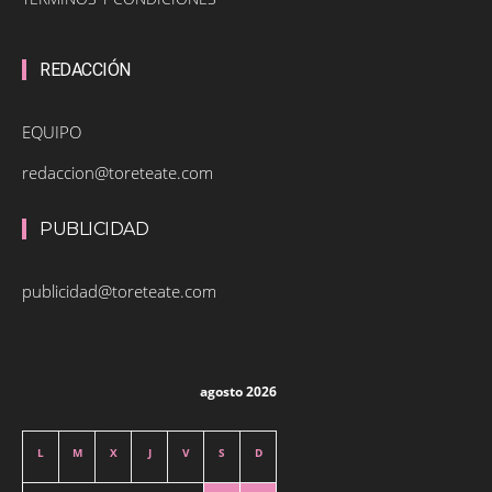
REDACCIÓN
EQUIPO
redaccion@toreteate.com
PUBLICIDAD
publicidad@toreteate.com
agosto 2026
L
M
X
J
V
S
D