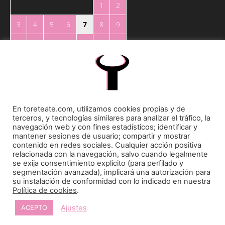
1
2
3
4
5
6
7
8
9
10
11
12
13
14
15
16
17
18
19
20
21
22
23
24
25
26
27
28
29
30
31
En toreteate.com, utilizamos cookies propias y de
« May
terceros, y tecnologías similares para analizar el tráfico, la
navegación web y con fines estadísticos; identificar y
mantener sesiones de usuario; compartir y mostrar
contenido en redes sociales. Cualquier acción positiva
relacionada con la navegación, salvo cuando legalmente
se exija consentimiento explícito (para perfilado y
segmentación avanzada), implicará una autorización para
su instalación de conformidad con lo indicado en nuestra
Toreteate Ⓒ 2023. Todos los derechos reservados
Política de cookies
.
Diseñado por
Welow Marketing
Ajustes
ACEPTO