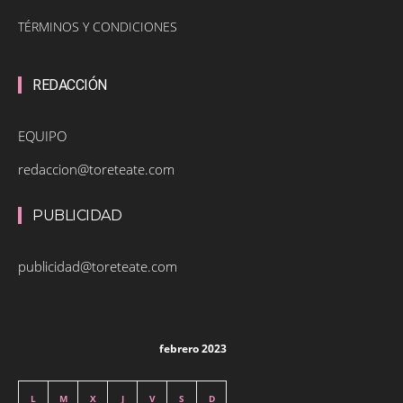
TÉRMINOS Y CONDICIONES
REDACCIÓN
EQUIPO
redaccion@toreteate.com
PUBLICIDAD
publicidad@toreteate.com
febrero 2023
L
M
X
J
V
S
D