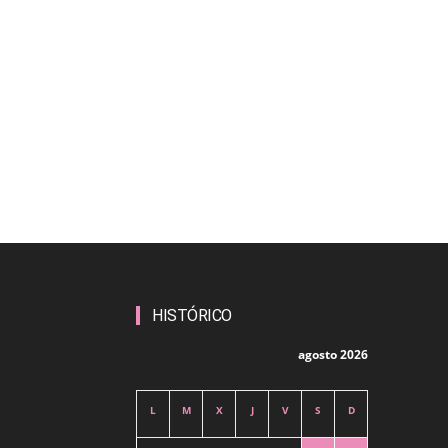
HISTÓRICO
agosto 2026
L
M
X
J
V
S
D