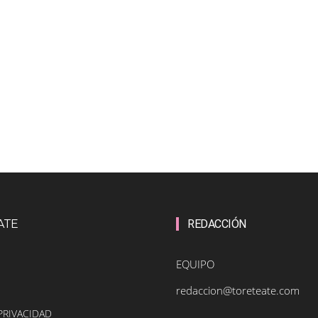
ATE
REDACCIÓN
EQUIPO
redaccion@toreteate.com
PRIVACIDAD