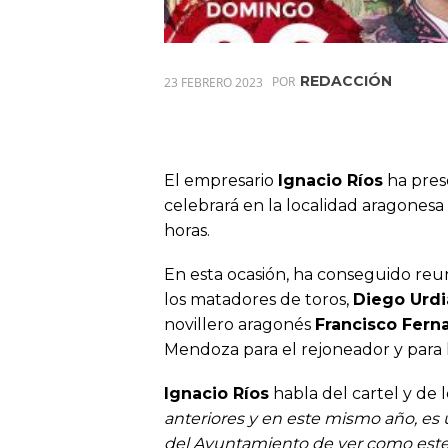
REDACCIÓN
23 FEBRERO 2023
POR
El empresario
Ignacio Ríos
ha prese
celebrará en la localidad aragonesa
horas.
En esta ocasión, ha conseguido reu
los matadores de toros,
Diego Urdi
novillero aragonés
Francisco Fern
Mendoza para el rejoneador y para la
Ignacio Ríos
habla del cartel y de 
anteriores y en este mismo año, es 
del Ayuntamiento de ver como este f