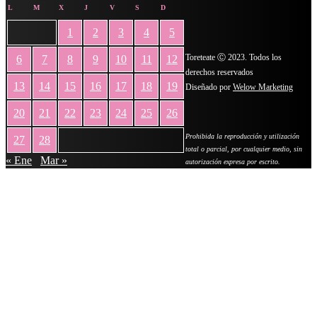
L
M
X
J
V
S
D
1
2
3
4
5
Toreteate Ⓒ 2023. Todos los
6
7
8
9
10
11
12
derechos reservados
13
14
15
16
17
18
19
Diseñado por
Welow Marketing
20
21
22
23
24
25
26
Prohibida la reproducción y utilización
27
28
total o parcial, por cualquier medio, sin
« Ene
Mar »
autorización expresa por escrito.