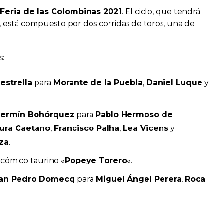
Feria de las Colombinas 2021
. El ciclo, que tendrá
, está compuesto por dos corridas de toros, una de
s:
estrella
para
Morante de la Puebla
,
Daniel Luque
y
Fermín Bohórquez
para
Pablo Hermoso de
ra Caetano
,
Francisco Palha
,
Lea Vicens
y
za
.
 cómico taurino «
Popeye Torero
«.
an Pedro Domecq
para
Miguel Ángel Perera
,
Roca