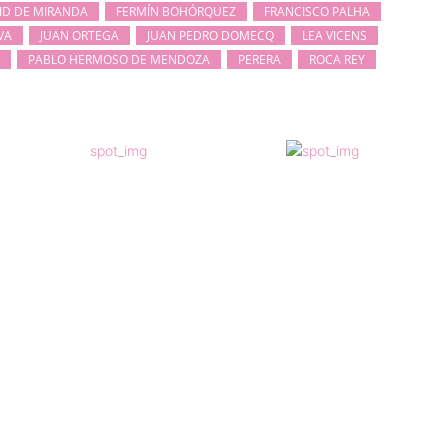
ID DE MIRANDA
FERMÍN BOHÓRQUEZ
FRANCISCO PALHA
VA
JUAN ORTEGA
JUAN PEDRO DOMECQ
LEA VICENS
PABLO HERMOSO DE MENDOZA
PERERA
ROCA REY