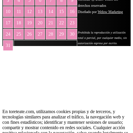
3
4
5
6
7
8
9
derechos reservados
10
11
12
13
14
15
16
Diseñado por
Welow Marketing
17
18
19
20
21
22
23
Prohibida la reproducción y utilización
24
25
26
27
28
29
30
total o parcial, por cualquier medio, sin
autorización expresa por escrito.
31
« May
En toreteate.com, utilizamos cookies propias y de terceros, y
tecnologías similares para analizar el tráfico, la navegación web y
con fines estadísticos; identificar y mantener sesiones de usuario;
compartir y mostrar contenido en redes sociales. Cualquier acción
positiva relacionada con la navegación, salvo cuando legalmente se