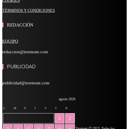
COOKIES
TÉRMINOS Y CONDICIONES
REDACCIÓN
EQUIPO
redaccion@toreteate.com
PUBLICIDAD
publicidad@toreteate.com
agosto 2026
L
M
X
J
V
S
D
1
2
Toreteate Ⓒ 2023. Todos los