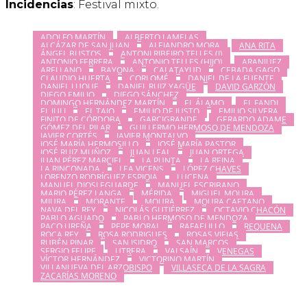
Incidencias
: Festival mixto.
ADOLFO MARTÍN
ALBERTO LAMELAS
ALCÁZAR DE SAN JUAN
ALEJANDRO MORA
ANA RITA
ÁNGEL BUSTOS
ANTONI RIBEIRO TELLES (I)
ANTONIO FERRERA
ANTONIO TELLES (HIJO)
ARANJUEZ
ARELLANO
BAYONA
CALATAYUD
CEBADA GAGO
CLAUDIO HUERTA
CORLOMÉ
DANIEL DE LA FUENTE
DANIEL LUQUE
DANIEL RUIZ YAGÜE
DAVID GARZÓN
DIEGO EMILIO
DIEGO SÁNCHEZ
DOMINGO HERNÁNDEZ MARTÍN
EL ÁLAMO
EL FANDI
EL JULI
EL TAJO
EMILIO DE JUSTO
EMILIO SILVERA
FINITO DE CÓRDOBA
GARCIGRANDE
GERARDO ADAME
GÓMEZ DEL PILAR
GUILLERMO HERMOSO DE MENDOZA
JAVIER CORTÉS
JAVIER MONTALVO
JOSÉ MARÍA HERMOSILLO
JOSÉ MARÍA PASTOR
JOSÉ RUIZ MUÑOZ
JUAN LEAL
JUAN ORTEGA
JUAN PÉREZ MARCIEL
LA PUNTA
LA REINA
LA RINCONADA
LEA VICENS
LÓPEZ CHAVES
LORENZO RODRÍGUEZ ESPIOJA
LUCENA
MANUEL DIOSLEGUARDE
MANUEL ESCRIBANO
MARIO PÉREZ LANGA
MÉRIDA
MIGUEL MOURA
MIURA
MORANTE
MOURA
MOURA CAETANO
NAVA DEL REY
NICOLÁS GUTIÉRREZ
OCTAVIO CHACÓN
PABLO AGUADO
PABLO HERMOSO DE MENDOZA
PACO UREÑA
PEPE MORAL
RAFAELILLO
REQUENA
ROCA REY
ROSA RODRIGUES
ROSAS VIEJAS
RUBÉN PINAR
SAN ISIDRO
SAN MARCOS
SERGIO FELIPE
UTRERA
VALSAÍN
VENEGAS
VÍCTOR HERNÁNDEZ
VICTORINO MARTÍN
VILLANUEVA DEL ARZOBISPO
VILLASECA DE LA SAGRA
ZACARÍAS MORENO