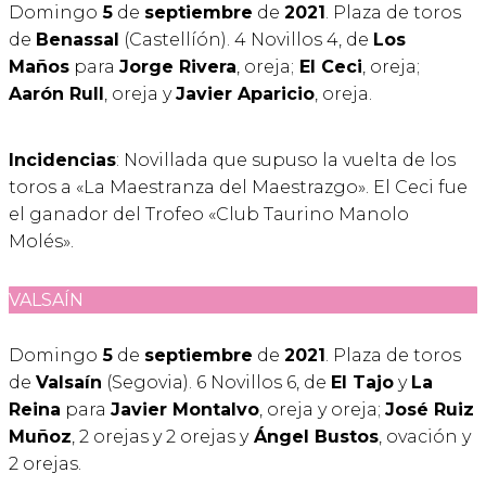
Domingo
5
de
septiembre
de
2021
. Plaza de toros
de
Benassal
(Castellíón). 4 Novillos 4, de
Los
Maños
para
Jorge Rivera
, oreja;
El Ceci
, oreja;
Aarón Rull
, oreja y
Javier Aparicio
, oreja.
Incidencias
: Novillada que supuso la vuelta de los
toros a «La Maestranza del Maestrazgo». El Ceci fue
el ganador del Trofeo «Club Taurino Manolo
Molés».
VALSAÍN
Domingo
5
de
septiembre
de
2021
. Plaza de toros
de
Valsaín
(Segovia). 6 Novillos 6, de
El Tajo
y
La
Reina
para
Javier Montalvo
, oreja y oreja;
José Ruiz
Muñoz
, 2 orejas y 2 orejas y
Ángel Bustos
, ovación y
2 orejas.