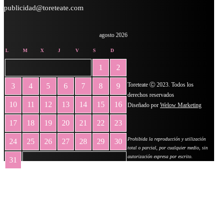
publicidad@toreteate.com
agosto 2026
L
M
X
J
V
S
D
1
2
Toreteate Ⓒ 2023. Todos los
3
4
5
6
7
8
9
derechos reservados
10
11
12
13
14
15
16
Diseñado por
Welow Marketing
17
18
19
20
21
22
23
Prohibida la reproducción y utilización
24
25
26
27
28
29
30
total o parcial, por cualquier medio, sin
autorización expresa por escrito.
31
« May