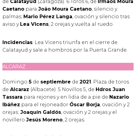
de
Calatayud
(Zaragoza). 6 Toros 6, de
Irmãos Moura
Caetano
para
João Moura Caetano
, silencio y
palmas;
Mario Pérez Langa
, ovación y silencio tras
aviso y
Lea Vicens
, 2 orejas y vuelta al ruedo.
Incidencias
: Lea Vicens triunfa en el cierre de
Calatayud y sale a hombros por la Puerta Grande.
ALCARAZ
Domingo
5
de
septiembre
de
2021
. Plaza de toros
de
Alcaraz
(Albacete). 5 Novillos 5, de
Hdros Juan
Tassara
para rejones y en lidia de a pie de
Nazario
Ibáñez
para el rejoneador
Óscar Borja
, ovación y 2
orejas;
Joaquín Galdós
, ovación y 2 orejas y el
novillero
Jesús Moreno
, 2 orejas.