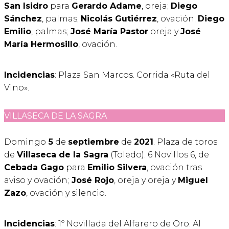
San Isidro
para
Gerardo Adame
, oreja;
Diego
Sánchez
, palmas;
Nicolás Gutiérrez
, ovación;
Diego
Emilio
, palmas;
José María Pastor
oreja y
José
María Hermosillo
, ovación.
Incidencias
: Plaza San Marcos. Corrida «Ruta del
Vino».
VILLASECA DE LA SAGRA
Domingo
5
de
septiembre
de
2021
. Plaza de toros
de
Villaseca de la Sagra
(Toledo). 6 Novillos 6, de
Cebada Gago
para
Emilio Silvera
, ovación tras
aviso y ovación;
José Rojo
, oreja y oreja y
Miguel
Zazo
, ovación y silencio.
Incidencias
: 1º Novillada del Alfarero de Oro. Al