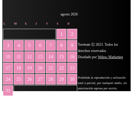
agosto 2026
L
M
X
J
V
S
D
1
2
Toreteate Ⓒ 2023. Todos los
3
4
5
6
7
8
9
derechos reservados
10
11
12
13
14
15
16
Diseñado por
Welow Marketing
17
18
19
20
21
22
23
Prohibida la reproducción y utilización
24
25
26
27
28
29
30
total o parcial, por cualquier medio, sin
autorización expresa por escrito.
31
« May