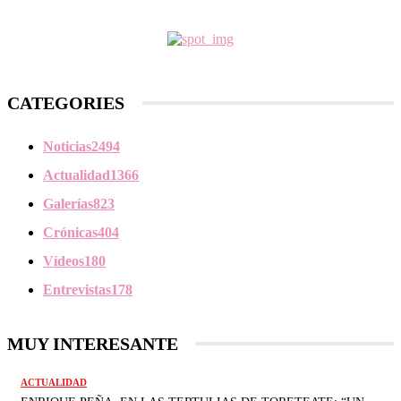
CATEGORIES
Noticias
2494
Actualidad
1366
Galerías
823
Crónicas
404
Vídeos
180
Entrevistas
178
MUY INTERESANTE
ACTUALIDAD