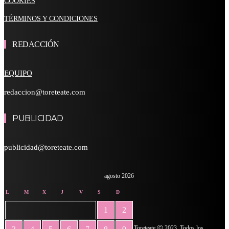
COOKIES
TÉRMINOS Y CONDICIONES
REDACCIÓN
EQUIPO
redaccion@toreteate.com
PUBLICIDAD
publicidad@toreteate.com
agosto 2026
L
M
X
J
V
S
D
1
2
Toreteate Ⓒ 2023. Todos los