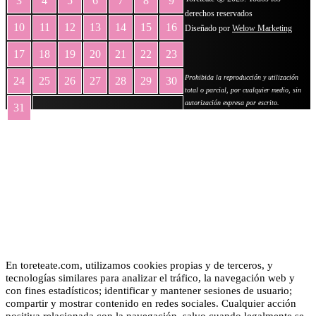
3
4
5
6
7
8
9
derechos reservados
10
11
12
13
14
15
16
Diseñado por
Welow Marketing
17
18
19
20
21
22
23
Prohibida la reproducción y utilización
24
25
26
27
28
29
30
total o parcial, por cualquier medio, sin
autorización expresa por escrito.
31
« May
En toreteate.com, utilizamos cookies propias y de terceros, y
tecnologías similares para analizar el tráfico, la navegación web y
con fines estadísticos; identificar y mantener sesiones de usuario;
compartir y mostrar contenido en redes sociales. Cualquier acción