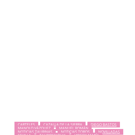
CARTELES
CAZALLA DE LA SIERRA
DIEGO BASTOS
MANOLO VÁZQUEZ
MANUEL ROMÁN
NOTICIAS TAURINAS
NOTICIAS TOROS
NOVILLADAS