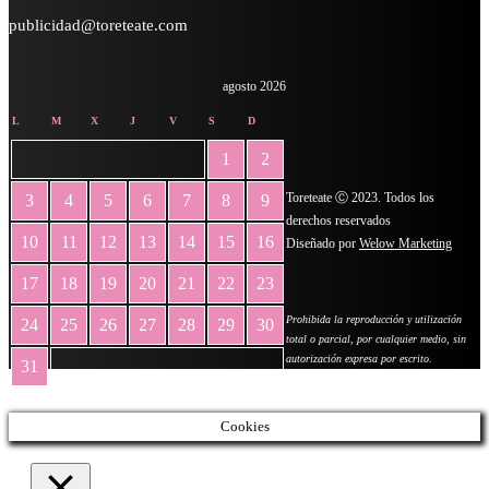
publicidad@toreteate.com
agosto 2026
L
M
X
J
V
S
D
1
2
Toreteate Ⓒ 2023. Todos los
3
4
5
6
7
8
9
derechos reservados
10
11
12
13
14
15
16
Diseñado por
Welow Marketing
17
18
19
20
21
22
23
Prohibida la reproducción y utilización
24
25
26
27
28
29
30
total o parcial, por cualquier medio, sin
autorización expresa por escrito.
31
« May
Cookies