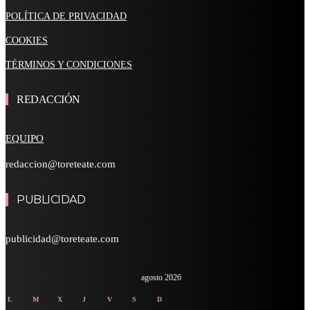
POLÍTICA DE PRIVACIDAD
COOKIES
TÉRMINOS Y CONDICIONES
REDACCIÓN
EQUIPO
redaccion@toreteate.com
PUBLICIDAD
publicidad@toreteate.com
agosto 2026
L
M
X
J
V
S
D