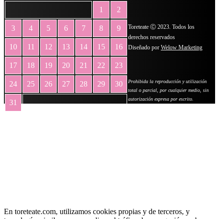
1
2
Toreteate Ⓒ 2023. Todos los
3
4
5
6
7
8
9
derechos reservados
10
11
12
13
14
15
16
Diseñado por
Welow Marketing
17
18
19
20
21
22
23
Prohibida la reproducción y utilización
24
25
26
27
28
29
30
total o parcial, por cualquier medio, sin
autorización expresa por escrito.
31
« May
En toreteate.com, utilizamos cookies propias y de terceros, y