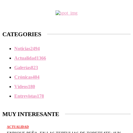
CATEGORIES
Noticias
2494
Actualidad
1366
Galerías
823
Crónicas
404
Vídeos
180
Entrevistas
178
MUY INTERESANTE
ACTUALIDAD