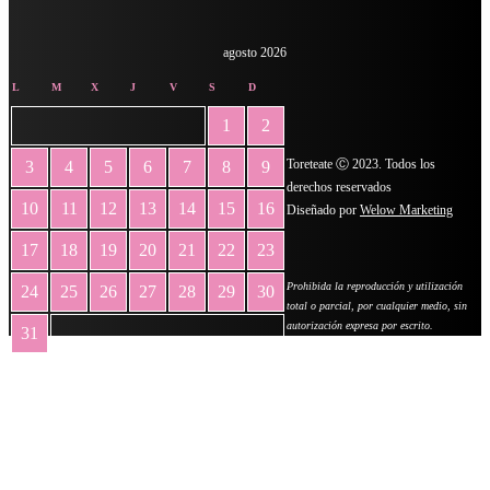
agosto 2026
L
M
X
J
V
S
D
1
2
Toreteate Ⓒ 2023. Todos los
3
4
5
6
7
8
9
derechos reservados
10
11
12
13
14
15
16
Diseñado por
Welow Marketing
17
18
19
20
21
22
23
Prohibida la reproducción y utilización
24
25
26
27
28
29
30
total o parcial, por cualquier medio, sin
autorización expresa por escrito.
31
« May