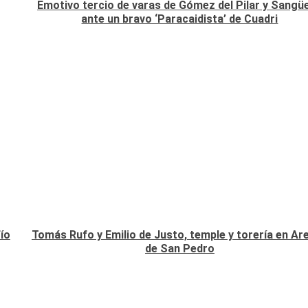
Emotivo tercio de varas de Gómez del Pilar y Sangü
ante un bravo ‘Paracaidista’ de Cuadri
ío
Tomás Rufo y Emilio de Justo, temple y torería en Ar
de San Pedro