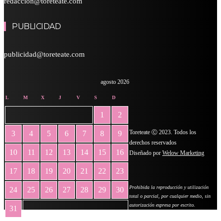
redaccion@toreteate.com
PUBLICIDAD
publicidad@toreteate.com
agosto 2026
L
M
X
J
V
S
D
1
2
Toreteate Ⓒ 2023. Todos los
3
4
5
6
7
8
9
derechos reservados
10
11
12
13
14
15
16
Diseñado por
Welow Marketing
17
18
19
20
21
22
23
Prohibida la reproducción y utilización
24
25
26
27
28
29
30
total o parcial, por cualquier medio, sin
autorización expresa por escrito.
31