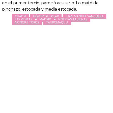
en el primer tercio, pareció acusarlo. Lo mató de
pinchazo, estocada y media estocada.
CUADRI
GÓMEZ DEL PILAR
JUAN MANUEL SANGÜESA
LAS VENTAS
MADRID
NOTICIAS TAURINAS
NOTICIAS TOROS
TAUROMAQUIA