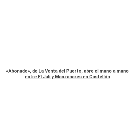
«Abonado», de La Venta del Puerto, abre el mano a mano
entre El Juli y Manzanares en Castellón