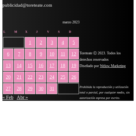
publicidad@toreteate.com
marzo 2023
L
M
X
J
V
S
D
1
2
3
4
5
Toreteate Ⓒ 2023. Todos los
6
7
8
9
10
11
12
derechos reservados
13
14
15
16
17
18
19
Diseñado por
Welow Marketing
20
21
22
23
24
25
26
Prohibida la reproducción y utilización
27
28
29
30
31
total o parcial, por cualquier medio, sin
« Feb
Abr »
autorización expresa por escrito.