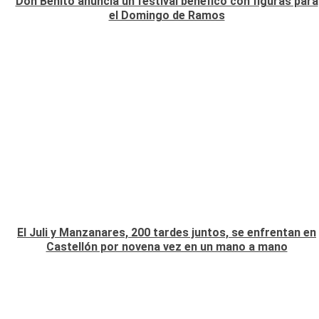
Don Benito anuncia un festival benéfico con figuras para
el Domingo de Ramos
El Juli y Manzanares, 200 tardes juntos, se enfrentan en
Castellón por novena vez en un mano a mano