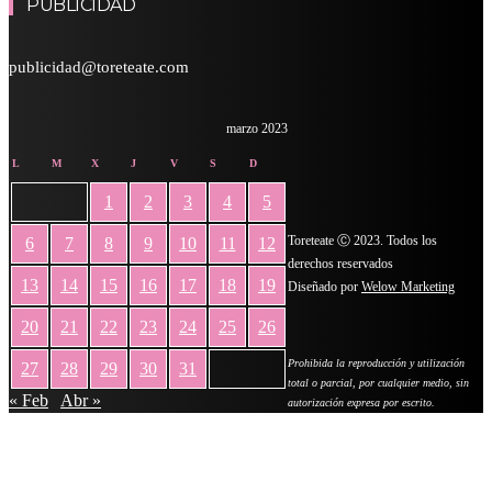
PUBLICIDAD
publicidad@toreteate.com
marzo 2023
L
M
X
J
V
S
D
1
2
3
4
5
Toreteate Ⓒ 2023. Todos los
6
7
8
9
10
11
12
derechos reservados
13
14
15
16
17
18
19
Diseñado por
Welow Marketing
20
21
22
23
24
25
26
Prohibida la reproducción y utilización
27
28
29
30
31
total o parcial, por cualquier medio, sin
« Feb
Abr »
autorización expresa por escrito.