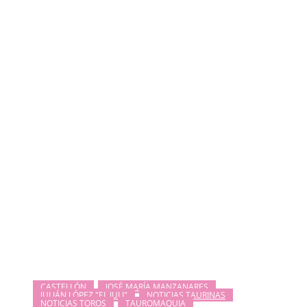
CASTELLÓN
JOSÉ MARÍA MANZANARES
JULIÁN LÓPEZ "EL JULI"
NOTICIAS TAURINAS
NOTICIAS TOROS
TAUROMAQUIA