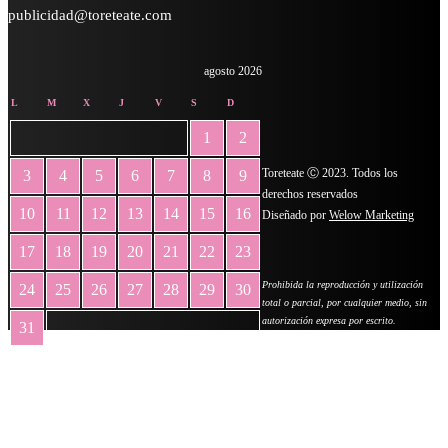
publicidad@toreteate.com
agosto 2026
L
M
X
J
V
S
D
1
2
Toreteate Ⓒ 2023. Todos los
3
4
5
6
7
8
9
derechos reservados
10
11
12
13
14
15
16
Diseñado por
Welow Marketing
17
18
19
20
21
22
23
Prohibida la reproducción y utilización
24
25
26
27
28
29
30
total o parcial, por cualquier medio, sin
autorización expresa por escrito.
31
« May