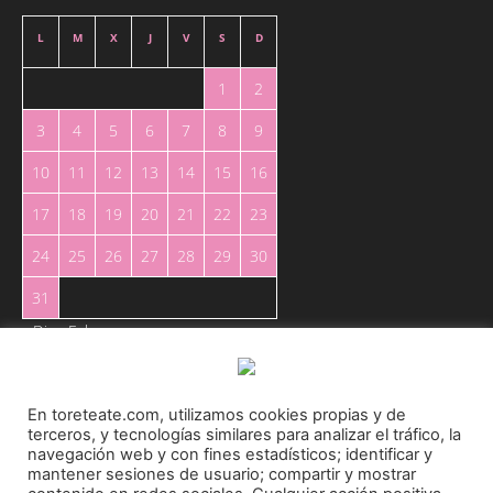
L
M
X
J
V
S
D
1
2
3
4
5
6
7
8
9
10
11
12
13
14
15
16
17
18
19
20
21
22
23
24
25
26
27
28
29
30
31
« Dic
Feb »
En toreteate.com, utilizamos cookies propias y de
terceros, y tecnologías similares para analizar el tráfico, la
navegación web y con fines estadísticos; identificar y
mantener sesiones de usuario; compartir y mostrar
Toreteate Ⓒ 2023. Todos los derechos reservados