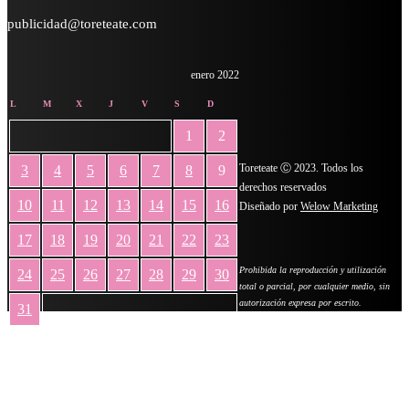
publicidad@toreteate.com
enero 2022
L
M
X
J
V
S
D
1
2
Toreteate Ⓒ 2023. Todos los
3
4
5
6
7
8
9
derechos reservados
10
11
12
13
14
15
16
Diseñado por
Welow Marketing
17
18
19
20
21
22
23
Prohibida la reproducción y utilización
24
25
26
27
28
29
30
total o parcial, por cualquier medio, sin
autorización expresa por escrito.
31
« Dic
Feb »