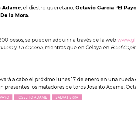
to Adame
, el diestro queretano,
Octavio García “El Pay
e
De la Mora
.
 $300 pesos, se pueden adquirir a través de la web
www.gl
anero
y
La Casona
, mientras que en Celaya en
Beef Capit
llevará a cabo el próximo lunes 17 de enero en una rueda d
án presentes los matadores de toros Joselito Adame, Octa
 PAYO
JOSELITO ADAME
SALVATIERRA