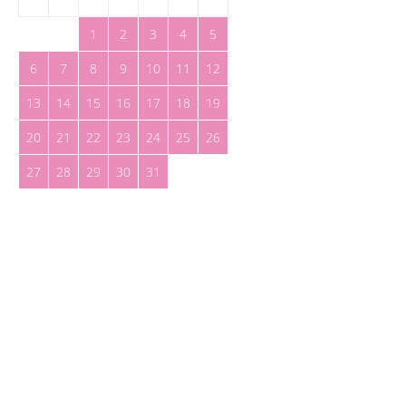
1
2
3
4
5
6
7
8
9
10
11
12
13
14
15
16
17
18
19
20
21
22
23
24
25
26
27
28
29
30
31
« Nov
Ene »
Toreteate Ⓒ 2023. Todos los derechos reservados
Diseñado por
Welow Marketing
Prohibida la reproducción y utilización total o parcial, por cualquier medio, sin