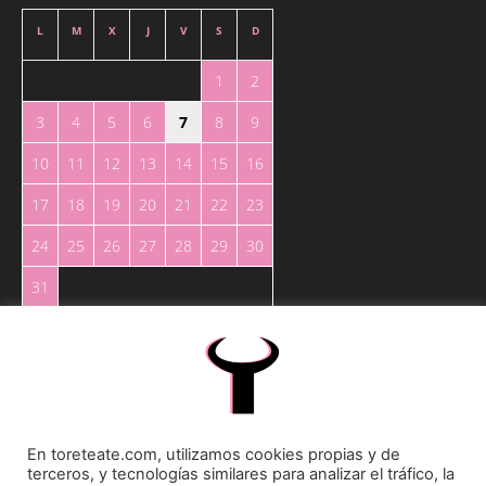
L
M
X
J
V
S
D
1
2
3
4
5
6
7
8
9
10
11
12
13
14
15
16
17
18
19
20
21
22
23
24
25
26
27
28
29
30
31
« May
En toreteate.com, utilizamos cookies propias y de
terceros, y tecnologías similares para analizar el tráfico, la
Toreteate Ⓒ 2023. Todos los derechos reservados