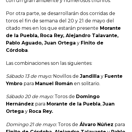
con un gran ambiente y numerosos triunfos.
Por otra parte, se desarrollarán dos corridas de
toros el fin de semana del 20 y 21 de mayo del
citado mes en los que estarán presente
Morante
de la Puebla, Roca Rey, Alejandro Talavante,
Pablo Aguado, Juan Ortega
y
Finito de
Córdoba
.
Las combinaciones son las siguientes:
Sábado 13 de mayo:
Novillos de
Jandilla
y
Fuente
Ymbro
para
Manuel Román
en solitario.
Sábado 20 de mayo:
Toros de
Domingo
Hernández
para
Morante de la Puebla
,
Juan
Ortega
y
Roca Rey.
Domingo 21 de mayo:
Toros de
Álvaro Núñez
para
Finito de Córdoba, Alejandro Talavante
y
Pablo