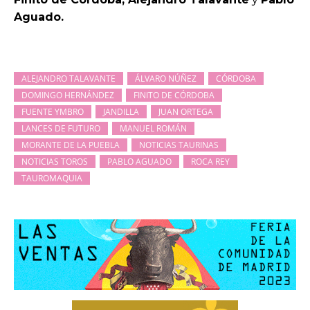
Aguado.
ALEJANDRO TALAVANTE
ÁLVARO NÚÑEZ
CÓRDOBA
DOMINGO HERNÁNDEZ
FINITO DE CÓRDOBA
FUENTE YMBRO
JANDILLA
JUAN ORTEGA
LANCES DE FUTURO
MANUEL ROMÁN
MORANTE DE LA PUEBLA
NOTICIAS TAURINAS
NOTICIAS TOROS
PABLO AGUADO
ROCA REY
TAUROMAQUIA